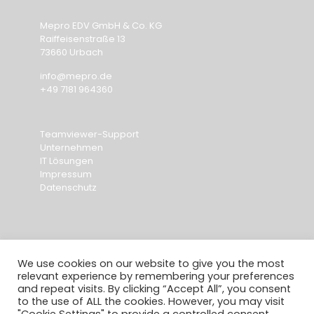
Mepro EDV GmbH & Co. KG
Raiffeisenstraße 13
73660 Urbach
info@mepro.de
+49 7181 964360
Teamviewer-Support
Unternehmen
IT Lösungen
Impressum
Datenschutz
We use cookies on our website to give you the most
relevant experience by remembering your preferences
and repeat visits. By clicking “Accept All”, you consent
to the use of ALL the cookies. However, you may visit
© copyright 2020 mepro EDV GmbH . Umsetzung: next