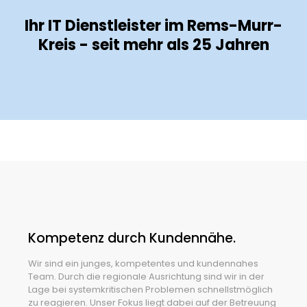
Ihr IT Dienstleister im Rems-Murr-
Kreis - seit mehr als 25 Jahren
Kompetenz durch Kundennähe.
Wir sind ein junges, kompetentes und kundennahes
Team. Durch die regionale Ausrichtung sind wir in der
Lage bei systemkritischen Problemen schnellstmöglich
zu reagieren. Unser Fokus liegt dabei auf der Betreuung